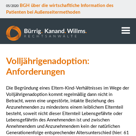
BGH über die wirtschafltiche Information des
05/2020
Patienten bei Außenseitermethoden
Kanzlei
Volljährigenadoption:
Anwälte
Mitarbeiter
Anforderungen
Kontakt
Downloads
Die Begründung eines Eltern-Kind-Verhältnisses im Wege der
Volljährigenadoption kommt regelmäßig dann nicht in
Datenschutz
Betracht, wenn eine ungestörte, intakte Beziehung des
Rechtsgebiete
Anzunehmenden zu mindestens einem leiblichem Elternteil
besteht, soweit nicht dieser Elternteil Lebensgefährte oder
Lebensgefährtin des Annehmenden ist und zwischen
Annehmendem und Anzunehmendem kein der natürlichen
Generationenfolge entsprechender Altersunterschied (hier: 61