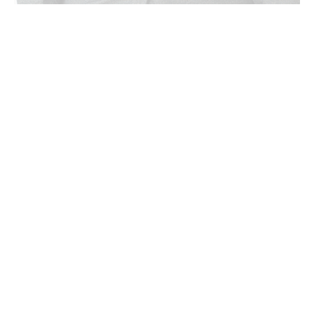
M:
dez.dk@bkw-anwalt.com
Zum Profil