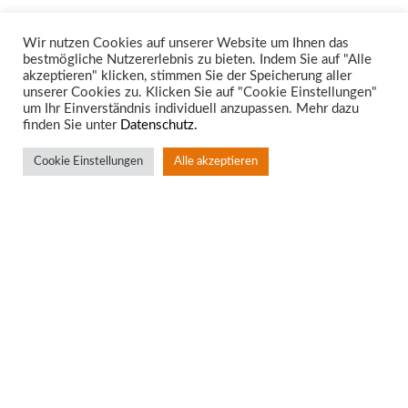
Wir nutzen Cookies auf unserer Website um Ihnen das
bestmögliche Nutzererlebnis zu bieten. Indem Sie auf "Alle
Unsere Rechtsgebiete
akzeptieren" klicken, stimmen Sie der Speicherung aller
unserer Cookies zu. Klicken Sie auf "Cookie Einstellungen"
um Ihr Einverständnis individuell anzupassen. Mehr dazu
finden Sie unter
Datenschutz.
Cookie Einstellungen
Alle akzeptieren
Standort Aachen
Rotter Bruch 4
52068 Aachen
T:
0241 – 94 90 10
F: 0241 – 53 63 75
info@bkw-anwalt.com
• www.bkw-anwalt.com
Standort Würselen
Neuhauserstr. 30/Morlaixplatz 27
52146 Würselen