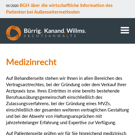
BGH über die wirtschafltiche Information des
05/2020
Patienten bei Außenseitermethoden
Kanzlei
Anwälte
Medizinrecht
Mitarbeiter
Kontakt
Auf Behandlerseite stehen wir Ihnen in allen Bereichen des
Vertragsarztrechtes, bei der Gründung oder dem Verkauf Ihrer
Downloads
Arztpraxis bzw. Ihres Eintrittes in eine bereits bestehende
Datenschutz
Berufsausübungsgemeinschaft einschließlich des
Rechtsgebiete
Zulassungsverfahrens, bei der Gründung eines MVZs,
einschließlich der gesamten weiteren vertraglichen Gestaltung
und bei der Abwehr von Haftungsansprüchen mit
jahrzehntelanger Erfahrung und Expertise zur Verfügung.
Auf Patientenseite prüfen wir für Sie hinreichend medizinisch