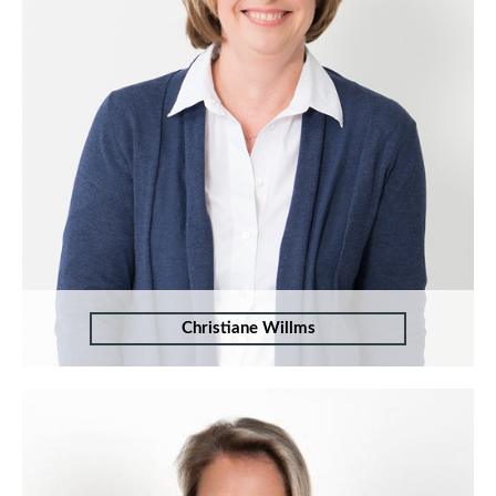
Christiane Willms
T:
+49 (0)241 - 94 90 172
M:
dez.cw@bkw-anwalt.com
Zum Profil