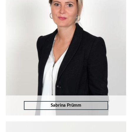
Sabrina Prümm
T:
+49 (0)241 94 90 130
M:
dez.sp@bkw-anwalt.com
Zum Profil