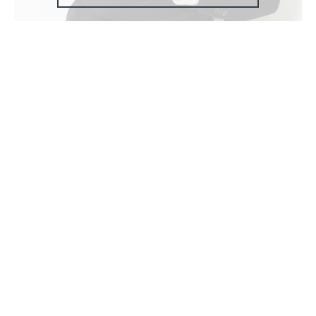
T:
+ 49 (0)241 - 94 90 135
M:
dez.kr@bkw-anwalt.com
Zum Profil