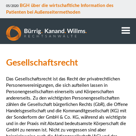
BGH über die wirtschafltiche Information des
05/2020
Patienten bei Außenseitermethoden
Kanzlei
Anwälte
Gesellschaftsrecht
Mitarbeiter
Kontakt
Das Gesellschaftsrecht ist das Recht der privatrechtlichen
Personenvereinigungen, die sich aufteilen lassen in
Downloads
Personengesellschaften einerseits und Körperschaften
Datenschutz
andererseits. Zu den wichtigsten Personengesellschaften
Rechtsgebiete
zählen die Gesellschaft bürgerlichen Rechts (GbR), die Offene
Handelsgesellschaft und die Kommanditgesellschaft (KG) mit
der Sonderform der GmbH & Co. KG, während als wichtigste
und in der Praxis mit Abstand bedeutsamste Körperschaft die
GmbH zu nennen ist. Nicht zu vergessen sind aber