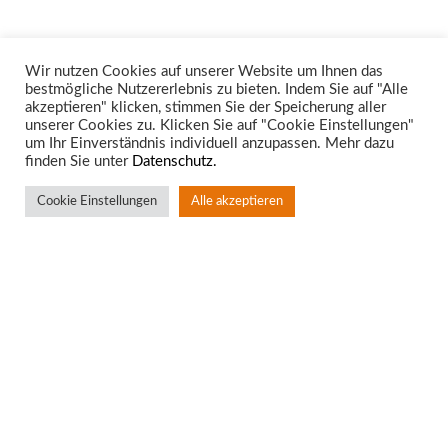
Wir nutzen Cookies auf unserer Website um Ihnen das
bestmögliche Nutzererlebnis zu bieten. Indem Sie auf "Alle
Unsere Rechtsgebiete
akzeptieren" klicken, stimmen Sie der Speicherung aller
unserer Cookies zu. Klicken Sie auf "Cookie Einstellungen"
um Ihr Einverständnis individuell anzupassen. Mehr dazu
finden Sie unter
Datenschutz.
Cookie Einstellungen
Alle akzeptieren
Standort Aachen
Rotter Bruch 4
52068 Aachen
T:
0241 – 94 90 10
F: 0241 – 53 63 75
info@bkw-anwalt.com
• www.bkw-anwalt.com
Standort Würselen
Neuhauserstr. 30/Morlaixplatz 27