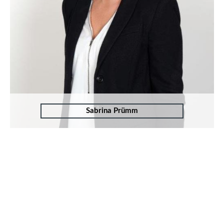
Sabrina Prümm
T:
+49 (0)241 94 90 130
M:
dez.sp@bkw-anwalt.com
Zum Profil