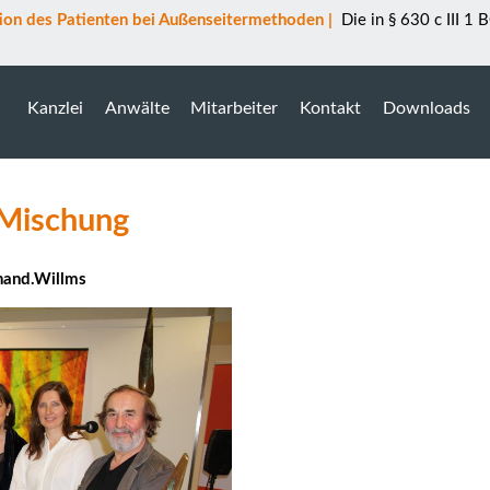
tion des Patienten bei Außenseitermethoden
|
Die in § 630 c III 1 
Kanzlei
Anwälte
Mitarbeiter
Kontakt
Downloads
 Mischung
anand.Willms