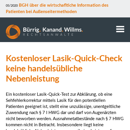
BGH über die wirtschafltiche Information des
05/2020
Patienten bei Außenseitermethoden
Kanzlei
Kostenloser Lasik-Quick-Check
Anwälte
Mitarbeiter
keine handelsübliche
Kontakt
Nebenleistung
Downloads
Datenschutz
Ein kostenloser Lasik-Quick-Test zur Abklärung, ob eine
Rechtsgebiete
Sehfehlerkorrektur mittels Lasik für den potentiellen
Patienten geeignet ist, stellt eine unzulässige, unentgeltliche
Zuwendung nach § 7 I HWG dar und darf von Augenärzten
nicht beworben werden. Ausnahmetatbestände nach § 7 HWG
kommen nicht in Betracht. Insbesondere liegt keine