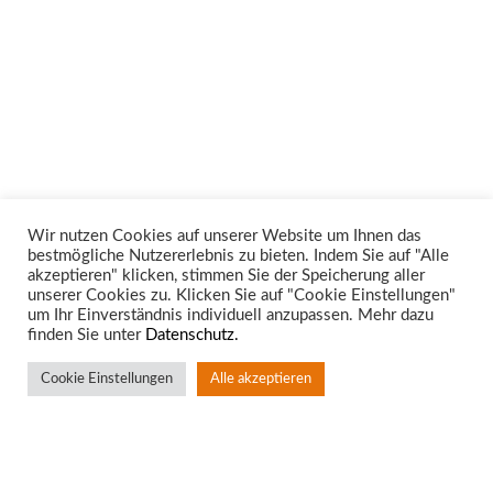
Wir nutzen Cookies auf unserer Website um Ihnen das
bestmögliche Nutzererlebnis zu bieten. Indem Sie auf "Alle
Unsere Rechtsgebiete
akzeptieren" klicken, stimmen Sie der Speicherung aller
unserer Cookies zu. Klicken Sie auf "Cookie Einstellungen"
um Ihr Einverständnis individuell anzupassen. Mehr dazu
finden Sie unter
Datenschutz.
Cookie Einstellungen
Alle akzeptieren
Standort Aachen
Rotter Bruch 4
52068 Aachen
T:
0241 – 94 90 10