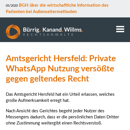
BGH über die wirtschafltiche Information des
05/2020
Patienten bei Außenseitermethoden
Kanzlei
Amtsgericht Hersfeld: Private
Anwälte
Mitarbeiter
WhatsApp Nutzung versößte
Kontakt
gegen geltendes Recht
Downloads
Datenschutz
Das Amtsgericht Hersfeld hat ein Urteil erlassen, welches
Rechtsgebiete
große Aufmerksamkeit erregt hat.
Nach Ansicht des Gerichtes begeht jeder Nutzer des
Messengers dadurch, dass er die persönlichen Daten Dritter
ohne Zustimmung weitergibt einen Rechtsverstoß.