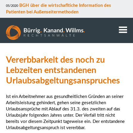
BGH über die wirtschafltiche Information des
05/2020
Patienten bei Außenseitermethoden
Kanzlei
Vererbbarkeit des noch zu
Anwälte
Mitarbeiter
Lebzeiten entstandenen
Kontakt
Urlaubsabgeltungsanspruches
Downloads
Datenschutz
Ist ein Arbeitnehmer aus gesundheitlichen Gründen an seiner
Rechtsgebiete
Arbeitsleistung gehindert, gehen seine gesetzlichen
Urlaubsansprüche mit Ablauf des 31.3. des zweiten auf das
Urlaubsjahr folgenden Jahres unter. Der Verfall tritt nicht
bereits vor diesem Zeitpunkt tageweise ein. Der entstandene
Urlaubsabgeltungsanspruch ist vererbbar.