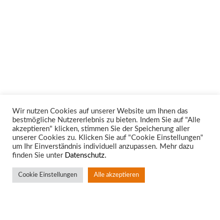
Wir nutzen Cookies auf unserer Website um Ihnen das
bestmögliche Nutzererlebnis zu bieten. Indem Sie auf "Alle
Unsere Rechtsgebiete
akzeptieren" klicken, stimmen Sie der Speicherung aller
unserer Cookies zu. Klicken Sie auf "Cookie Einstellungen"
um Ihr Einverständnis individuell anzupassen. Mehr dazu
finden Sie unter
Datenschutz.
Cookie Einstellungen
Alle akzeptieren
Standort Aachen
Rotter Bruch 4
52068 Aachen