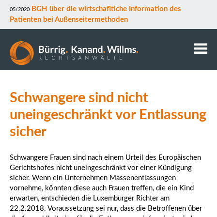
BGH über die wirtschafltiche Information des
05/2020
Patienten bei Außenseitermethoden
Kanzlei
Schwangere sind nicht
Anwälte
Mitarbeiter
uneingeschränkt vor Entlassung
Kontakt
sicher
Downloads
Datenschutz
Schwangere Frauen sind nach einem Urteil des Europäischen
Rechtsgebiete
Gerichtshofes nicht uneingeschränkt vor einer Kündigung
sicher. Wenn ein Unternehmen Massenentlassungen
vornehme, könnten diese auch Frauen treffen, die ein Kind
erwarten, entschieden die Luxemburger Richter am
22.2.2018. Voraussetzung sei nur, dass die Betroffenen über