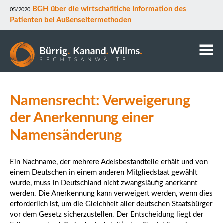
BGH über die wirtschafltiche Information des
05/2020
Patienten bei Außenseitermethoden
Kanzlei
Namensrecht: Verweigerung
Anwälte
Mitarbeiter
der Anerkennung einer
Kontakt
Namensänderung
Downloads
Datenschutz
Ein Nachname, der mehrere Adelsbestandteile erhält und von
Rechtsgebiete
einem Deutschen in einem anderen Mitgliedstaat gewählt
wurde, muss in Deutschland nicht zwangsläufig anerkannt
werden. Die Anerkennung kann verweigert werden, wenn dies
erforderlich ist, um die Gleichheit aller deutschen Staatsbürger
vor dem Gesetz sicherzustellen. Der Entscheidung liegt der