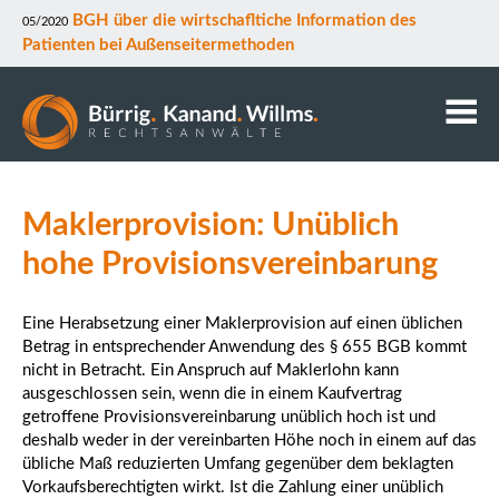
BGH über die wirtschafltiche Information des
05/2020
Patienten bei Außenseitermethoden
Kanzlei
Maklerprovision: Unüblich
Anwälte
Mitarbeiter
hohe Provisionsvereinbarung
Kontakt
Downloads
Eine Herabsetzung einer Maklerprovision auf einen üblichen
Betrag in entsprechender Anwendung des § 655 BGB kommt
Datenschutz
nicht in Betracht. Ein Anspruch auf Maklerlohn kann
Rechtsgebiete
ausgeschlossen sein, wenn die in einem Kaufvertrag
getroffene Provisionsvereinbarung unüblich hoch ist und
deshalb weder in der vereinbarten Höhe noch in einem auf das
übliche Maß reduzierten Umfang gegenüber dem beklagten
Vorkaufsberechtigten wirkt. Ist die Zahlung einer unüblich