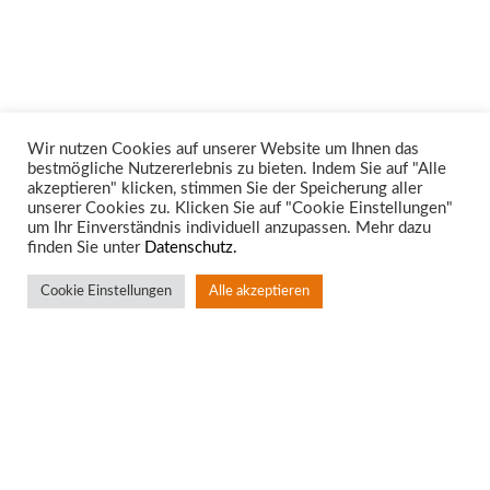
Wir nutzen Cookies auf unserer Website um Ihnen das
bestmögliche Nutzererlebnis zu bieten. Indem Sie auf "Alle
Unsere Rechtsgebiete
akzeptieren" klicken, stimmen Sie der Speicherung aller
unserer Cookies zu. Klicken Sie auf "Cookie Einstellungen"
um Ihr Einverständnis individuell anzupassen. Mehr dazu
finden Sie unter
Datenschutz.
Cookie Einstellungen
Alle akzeptieren
Standort Aachen
Rotter Bruch 4
52068 Aachen
T:
0241 – 94 90 10
F: 0241 – 53 63 75
info@bkw-anwalt.com
• www.bkw-anwalt.com