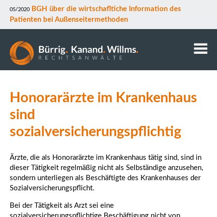
BGH über die wirtschafltiche Information des
05/2020
Patienten bei Außenseitermethoden
Kanzlei
Honorarärzte im Krankenhaus
Anwälte
Mitarbeiter
sind
Kontakt
sozialversicherungspflichtig
Downloads
Datenschutz
Ärzte, die als Honorarärzte im Krankenhaus tätig sind, sind in
Rechtsgebiete
dieser Tätigkeit regelmäßig nicht als Selbständige anzusehen,
sondern unterliegen als Beschäftigte des Krankenhauses der
Sozialversicherungspflicht.
Bei der Tätigkeit als Arzt sei eine
sozialversicherungspflichtige Beschäftigung nicht von