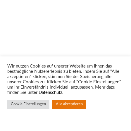
Wir nutzen Cookies auf unserer Website um Ihnen das
bestmögliche Nutzererlebnis zu bieten. Indem Sie auf "Alle
Unsere Rechtsgebiete
akzeptieren" klicken, stimmen Sie der Speicherung aller
unserer Cookies zu. Klicken Sie auf "Cookie Einstellungen"
um Ihr Einverständnis individuell anzupassen. Mehr dazu
finden Sie unter
Datenschutz.
Cookie Einstellungen
Alle akzeptieren
Standort Aachen
Rotter Bruch 4
52068 Aachen