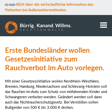
BGH über die wirtschafltiche Information des
05/2020
Patienten bei Außenseitermethoden
Kanzlei
Erste Bundesländer wollen
Anwälte
Mitarbeiter
Gesetzesinitiative zum
Kontakt
Rauchverbot im Auto vorlegen.
Downloads
Datenschutz
Mit einer Gesetzesinitiative wollen Nordrhein-Westfalen,
Rechtsgebiete
Bremen, Hamburg, Niedersachsen und Schleswig-Holstein soll
das Rauchen im Auto zum Schutz von mitfahrenden Kinder und
Schwangeren verboten werden. Geändert werden soll dann
auch das Nichtraucherschutzgesetz. Bei Verstößen sollen
Bußgelder von 500 € bis 3.000 € drohen.