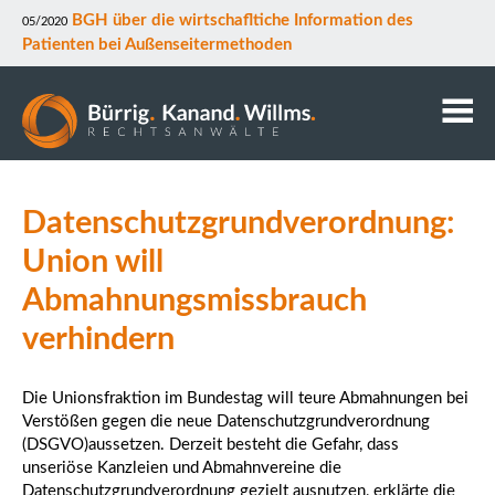
BGH über die wirtschafltiche Information des
05/2020
Patienten bei Außenseitermethoden
Kanzlei
Datenschutzgrundverordnung:
Anwälte
Mitarbeiter
Union will
Kontakt
Abmahnungsmissbrauch
Downloads
verhindern
Datenschutz
Rechtsgebiete
Die Unionsfraktion im Bundestag will teure Abmahnungen bei
Verstößen gegen die neue Datenschutzgrundverordnung
(DSGVO)aussetzen. Derzeit besteht die Gefahr, dass
unseriöse Kanzleien und Abmahnvereine die
Datenschutzgrundverordnung gezielt ausnutzen, erklärte die