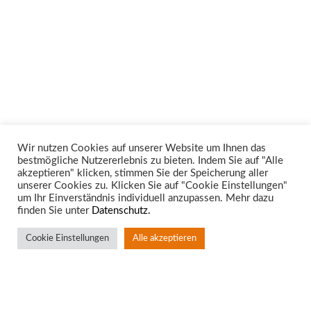
Wir nutzen Cookies auf unserer Website um Ihnen das
bestmögliche Nutzererlebnis zu bieten. Indem Sie auf "Alle
Unsere Rechtsgebiete
akzeptieren" klicken, stimmen Sie der Speicherung aller
unserer Cookies zu. Klicken Sie auf "Cookie Einstellungen"
um Ihr Einverständnis individuell anzupassen. Mehr dazu
finden Sie unter
Datenschutz.
Cookie Einstellungen
Alle akzeptieren
Standort Aachen
Rotter Bruch 4
52068 Aachen
T:
0241 – 94 90 10