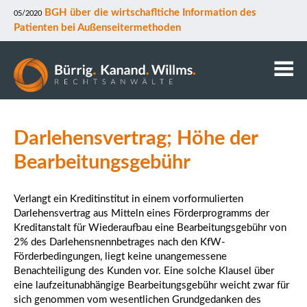
BGH über die wirtschafltiche Information des
05/2020
Patienten bei Außenseitermethoden
Kanzlei
Darlehensvertrag; Höhe der
Anwälte
Mitarbeiter
Bearbeitungsgebühr
Kontakt
Downloads
Verlangt ein Kreditinstitut in einem vorformulierten
Darlehensvertrag aus Mitteln eines Förderprogramms der
Datenschutz
Kreditanstalt für Wiederaufbau eine Bearbeitungsgebühr von
Rechtsgebiete
2% des Darlehensnennbetrages nach den KfW-
Förderbedingungen, liegt keine unangemessene
Benachteiligung des Kunden vor. Eine solche Klausel über
eine laufzeitunabhängige Bearbeitungsgebühr weicht zwar für
sich genommen vom wesentlichen Grundgedanken des