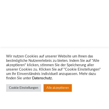
Wir nutzen Cookies auf unserer Website um Ihnen das
bestmögliche Nutzererlebnis zu bieten. Indem Sie auf "Alle
Unsere Rechtsgebiete
akzeptieren" klicken, stimmen Sie der Speicherung aller
unserer Cookies zu. Klicken Sie auf "Cookie Einstellungen"
um Ihr Einverständnis individuell anzupassen. Mehr dazu
finden Sie unter
Datenschutz.
Cookie Einstellungen
Alle akzeptieren
Standort Aachen
Rotter Bruch 4
52068 Aachen