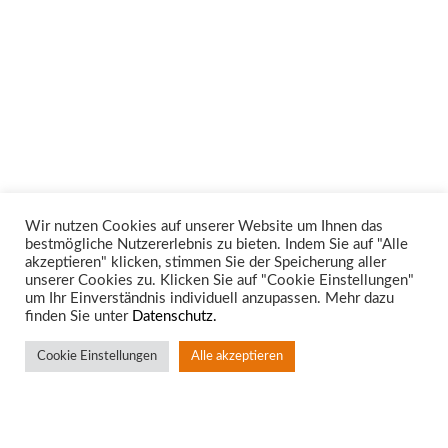
Wir nutzen Cookies auf unserer Website um Ihnen das
bestmögliche Nutzererlebnis zu bieten. Indem Sie auf "Alle
Unsere Rechtsgebiete
akzeptieren" klicken, stimmen Sie der Speicherung aller
unserer Cookies zu. Klicken Sie auf "Cookie Einstellungen"
um Ihr Einverständnis individuell anzupassen. Mehr dazu
finden Sie unter
Datenschutz.
Cookie Einstellungen
Alle akzeptieren
Standort Aachen
Rotter Bruch 4
52068 Aachen