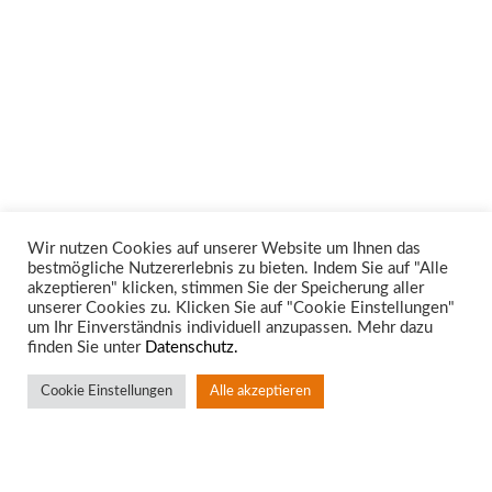
Wir nutzen Cookies auf unserer Website um Ihnen das
bestmögliche Nutzererlebnis zu bieten. Indem Sie auf "Alle
Unsere Rechtsgebiete
akzeptieren" klicken, stimmen Sie der Speicherung aller
unserer Cookies zu. Klicken Sie auf "Cookie Einstellungen"
um Ihr Einverständnis individuell anzupassen. Mehr dazu
finden Sie unter
Datenschutz.
Cookie Einstellungen
Alle akzeptieren
Standort Aachen
Rotter Bruch 4
52068 Aachen