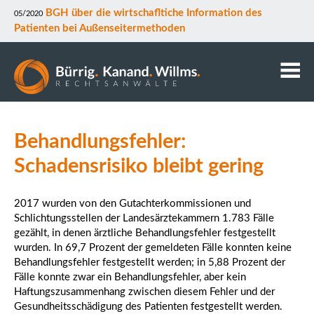
BGH über die wirtschafltiche Information des
05/2020
Patienten bei Außenseitermethoden
Kanzlei
Behandlungsfehler:
Anwälte
Mitarbeiter
Schadensrisiko bleibt gering
Kontakt
Downloads
2017 wurden von den Gutachterkommissionen und
Schlichtungsstellen der Landesärztekammern 1.783 Fälle
Datenschutz
gezählt, in denen ärztliche Behandlungsfehler festgestellt
Rechtsgebiete
wurden. In 69,7 Prozent der gemeldeten Fälle konnten keine
Behandlungsfehler festgestellt werden; in 5,88 Prozent der
Fälle konnte zwar ein Behandlungsfehler, aber kein
Haftungszusammenhang zwischen diesem Fehler und der
Gesundheitsschädigung des Patienten festgestellt werden.